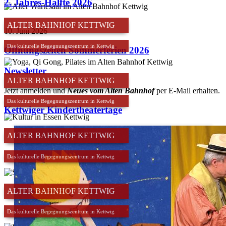
2. Jahres-Hälfte 2026
ALTER BAHNHOF KETTWIG
10. Juni 2026
Das kulturelle Begegnungszentrum in Kettwig
Öffnungszeiten Sommerferien 2026
Newsletter
ALTER BAHNHOF KETTWIG
Jetzt anmelden und
Neues vom Alten Bahnhof
per E-Mail erhalten.
Das kulturelle Begegnungszentrum in Kettwig
Kettwiger Kindertheatertage
ALTER BAHNHOF KETTWIG
Das kulturelle Begegnungszentrum in Kettwig
ALTER BAHNHOF KETTWIG
Das kulturelle Begegnungszentrum in Kettwig