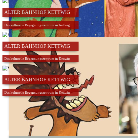
ALTER BAHNHOF KETTWIG
Das kulturelle Begegnungszentrum in Kettwig
ALTER BAHNHOF KETTWIG
Das kulturelle Begegnungszentrum in Kettwig
KOM‘MA THEATER - Der kleine Prinz
Freitag, 6. November, 2026 16:30 Uhr
Tickets: 8,00 € - 13,00 €
ALTER BAHNHOF KETTWIG
Das kulturelle Begegnungszentrum in Kettwig