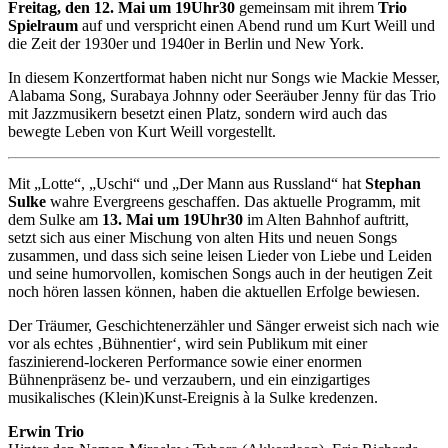
Freitag, den 12. Mai um 19Uhr30
gemeinsam mit ihrem
Trio
Spielraum
auf und verspricht einen Abend rund um Kurt Weill und
die Zeit der 1930er und 1940er in Berlin und New York.
In diesem Konzertformat haben nicht nur Songs wie Mackie Messer,
Alabama Song, Surabaya Johnny oder Seeräuber Jenny für das Trio
mit Jazzmusikern besetzt einen Platz, sondern wird auch das
bewegte Leben von Kurt Weill vorgestellt.
Mit „Lotte“, „Uschi“ und „Der Mann aus Russland“ hat
Stephan
Sulke
wahre Evergreens geschaffen. Das aktuelle Programm, mit
dem Sulke am
13. Mai um 19Uhr30
im Alten Bahnhof auftritt,
setzt sich aus einer Mischung von alten Hits und neuen Songs
zusammen, und dass sich seine leisen Lieder von Liebe und Leiden
und seine humorvollen, komischen Songs auch in der heutigen Zeit
noch hören lassen können, haben die aktuellen Erfolge bewiesen.
Der Träumer, Geschichtenerzähler und Sänger erweist sich nach wie
vor als echtes ‚Bühnentier‘, wird sein Publikum mit einer
faszinierend-lockeren Performance sowie einer enormen
Bühnenpräsenz be- und verzaubern, und ein einzigartiges
musikalisches (Klein)Kunst-Ereignis à la Sulke kredenzen.
Erwin Trio