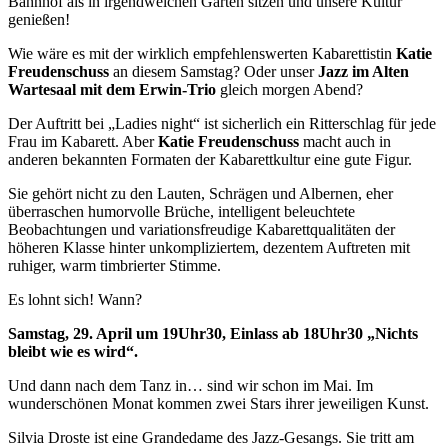
Bahnhof als in irgendwelchen Gärten sitzen und unsere Kultur
genießen!
Wie wäre es mit der wirklich empfehlenswerten Kabarettistin
Katie
Freudenschuss
an diesem Samstag? Oder unser
Jazz im Alten
Wartesaal mit dem Erwin-Trio
gleich morgen Abend?
Der Auftritt bei „Ladies night“ ist sicherlich ein Ritterschlag für jede
Frau im Kabarett. Aber
Katie Freudenschuss
macht auch in
anderen bekannten Formaten der Kabarettkultur eine gute Figur.
Sie gehört nicht zu den Lauten, Schrägen und Albernen, eher
überraschen humorvolle Brüche, intelligent beleuchtete
Beobachtungen und variationsfreudige Kabarettqualitäten der
höheren Klasse hinter unkompliziertem, dezentem Auftreten mit
ruhiger, warm timbrierter Stimme.
Es lohnt sich! Wann?
Samstag, 29. April um 19Uhr30, Einlass ab 18Uhr30 „Nichts
bleibt wie es wird“.
Und dann nach dem Tanz in… sind wir schon im Mai. Im
wunderschönen Monat kommen zwei Stars ihrer jeweiligen Kunst.
Silvia Droste ist eine Grandedame des Jazz-Gesangs. Sie tritt am