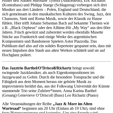
Hinter den Namen Miroslaw Tybora (Akkordeon), Eric Richards
(Kontrabass) und Philipp Staege (Schlagzeug) verbergen sich drei
Musiker aus drei Ländern – Polen, England und Deutschland, die
sich gemeinsam in den musikalischen Kulturen des Swing, Jazz, den
Chansons, Sinti und Roma Musik, sowie der Klassik zu Hause
fühlen. Hier trifft Johann Sebastian Bach auf bekannte Themen wie
z.B. „Black Orpheus“ oder den Alltime-Hit „My Way“ aus den 60er
Jahren. Frisch gewürzt und zubereitet werden ebenfalls Musette
Stücke aus Frankreich und einige Werke des argentinischen
Komponisten und Bandoneon Spielers Astor Piazzolla. Das
Publikum darf also auf ein solides Repertoire gespannt sein, dass mit
neuen Impulsen den Staub aus alten Werken schüttelt und sie auf
Hochglanz poliert.
Das Jazztrio Barthel/O’Driscoll/Richartz
bringt sowohl
swingende Jazzklassiker, als auch Eigenkompositionen im
Jazzgewand zu Gehör. Durch die besondere Tonsprache und die
Fähigkeit aus dem Moment heraus nie gehörte Musik zu
improvisieren berührt das, aus der Folkwang Universität der Künste
stammende Trio seine Zuhörer*innen. Anna Karina Barthel
(Gesang) Genevieve O’Driscoll (Bass) Leo Richartz (Piano)
Alle Veranstaltungen der Reihe
„Jazz & More im Alten
Wartesaal“
beginnen um 20 Uhr (Einlass ab 19 Uhr), sind ohne
feste Platzreservierung und kostenlos. Um eine Spende wird