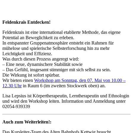
Feldenkrais Entdecken!
Feldenkrais ist eine international etablierte Methode, das eigene
Potential an Beweglichkeit zu erleben.
In entspannter Gruppenatmosphäre entsteht ein Rahmen für
mühelose und spielerische Selbsterforschung hin zu mehr
Leichtigkeit und Effizienz.
Was durch diesen Prozess angeregt wird:
– Eine neue, dynamischere Stabilität sowie
– Das Gefühl, insgesamt stimmiger mit sich selbst zu sein.
Die Wirkung ist sofort spürbar.
Wir bieten einen
Workshop am Sonntag, den 07. Mai von 10.00 –
12.30 Uhr
in Raum 6 (im zweiten Stockwerk oben) an.
Lisa Lepsius ist Körpertherapeutin, Lerntherapeutin und Ethnologin
und wird den Workshop leiten. Information und Anmeldung unter
02054-939339
Auch zum Weiterleiten!:
Das Kursleiter-Team des Alten Bahnhofs Kettwig braucht