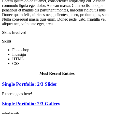
Lorem ipsum dolor sit amet, consectetuer adipiscing elit. Aenean
commodo ligula eget dolor. Aenean massa. Cum sociis natoque
penatibus et magnis dis parturient montes, nascetur ridiculus mus.
Donec quam felis, ultricies nec, pellentesque eu, pretium quis, sem.
Nulla consequat massa quis enim. Donec pede justo, fringilla vel,
aliquet nec, vulputate eget, arcu.
Skills Involved
Skills
Photoshop
Indesign
HTML
CSS
Most Recent Entries
Single Portfolio: 2/3 Slider
Excerpt goes here!
Single Portfolio: 2/3 Gallery
wind/earth